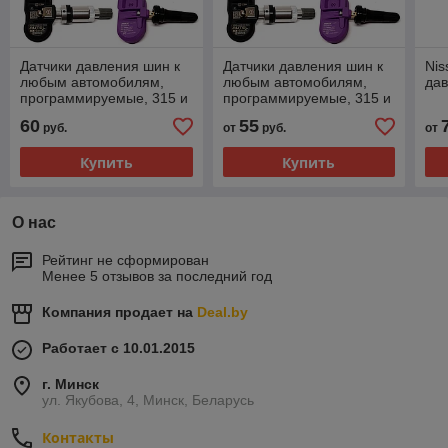
Датчики давления шин к
Датчики давления шин к
Nis
любым автомобилям,
любым автомобилям,
да
программируемые, 315 и
программируемые, 315 и
433МГц
433МГц
60
55
руб.
от
руб.
от
Купить
Купить
О нас
Рейтинг не сформирован
Менее 5 отзывов за последний год
Компания продает на
Deal.by
Работает с 10.01.2015
г. Минск
ул. Якубова, 4, Минск, Беларусь
Контакты