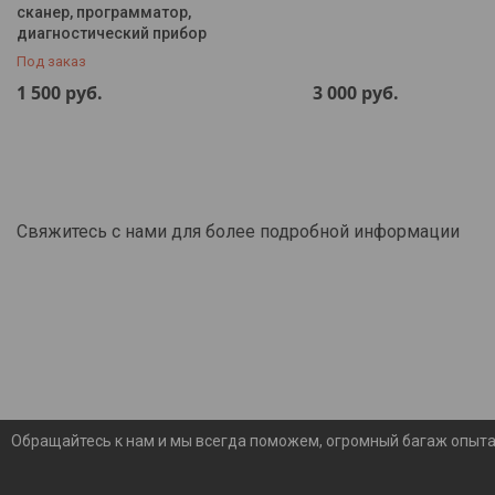
сканер, программатор,
диагностический прибор
Контакты
Под заказ
Частые вопросы
1 500
руб.
3 000
руб.
Статьи
Новости
О нас
Отзывы
Свяжитесь с нами для более подробной информации
Доставка и оплата
Обращайтесь к нам и мы всегда поможем, огромный багаж опыта