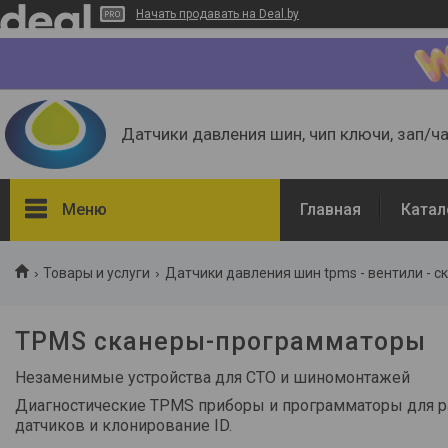
Начать продавать на Deal.by
Датчики давления шин, чип ключи, зап/ч
Меню
Главная
Катал
Фильтры
Товары и услуги
Датчики давления шин tpms - вентили - с
Цена
TPMS сканеры-программаторы
Наличие
Незаменимые устройства для СТО и шиномонтажей
В наличии
1
Диагностические TPMS приборы и программаторы для рабо
датчиков и клонирование ID.