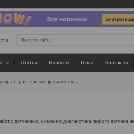
асти
ог
Статьи
Новости
О нас
Контакты
канеры
Tpms сканеры-программаторы
т с датчиками, а именно: диагностика любого датчика не