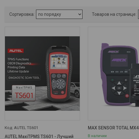
Каталог
Датчики давления шин TPMS -
Вентили - Сканеры
Системы контроля давления
шин
Вентили для датчиков
давления шин, колпачки
Датчики давления шин TPMS
TPMS сканеры-
программаторы
Датчики ABS - Оригинал
Автомобильные чип ключи
Свечи зажигания и накала
Приборы для автомобильных
ключей
AUTEL TS601
MAX SENSOR TOTAL MX46
В наличии
AUTEL MaxiTPMS TS601 - Лучший
Фотогалерея