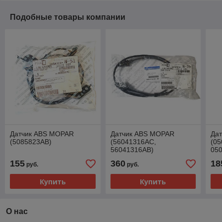
Подобные товары компании
Датчик ABS MOPAR
Датчик ABS MOPAR
Да
(5085823AB)
(56041316AC,
(0
56041316AB)
05
155
360
18
руб.
руб.
Купить
Купить
О нас